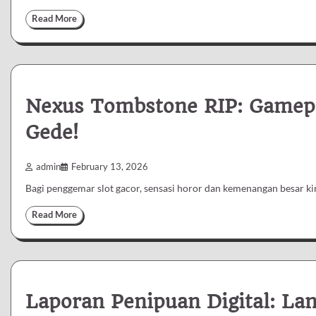
Read More
Nexus Tombstone RIP: Gamep
Gede!
admin
February 13, 2026
Bagi penggemar slot gacor, sensasi horor dan kemenangan besar kin
Read More
Laporan Penipuan Digital: La