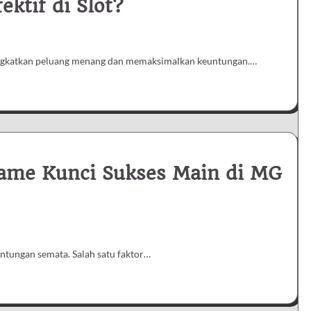
ektif di Slot?
ingkatkan peluang menang dan memaksimalkan keuntungan.…
 Game Kunci Sukses Main di MG
ntungan semata. Salah satu faktor…