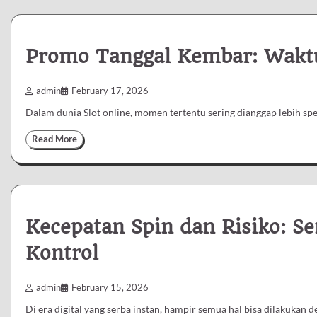
Promo Tanggal Kembar: Waktu
admin
February 17, 2026
Dalam dunia Slot online, momen tertentu sering dianggap lebih spe
Read More
Kecepatan Spin dan Risiko: S
Kontrol
admin
February 15, 2026
Di era digital yang serba instan, hampir semua hal bisa dilakuka