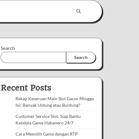
Search
Search
Recent Posts
Rekap Keseruan Main Slot Gacor Minggu
Ini: Banyak Untung atau Buntung?
Customer Service Slot: Siap Bantu
Kendala Game Habanero 24/7
Cara Memilih Game dengan RTP