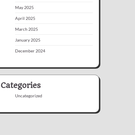
May 2025
April 2025
March 2025
January 2025
December 2024
Categories
Uncategorized