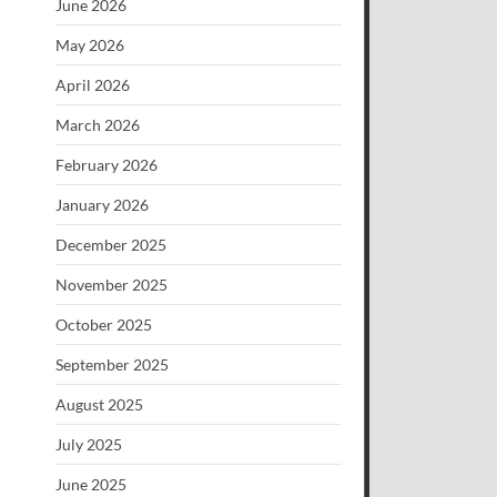
June 2026
May 2026
April 2026
March 2026
February 2026
January 2026
December 2025
November 2025
October 2025
September 2025
August 2025
July 2025
June 2025