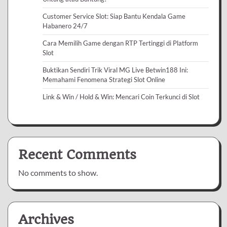
Customer Service Slot: Siap Bantu Kendala Game
Habanero 24/7
Cara Memilih Game dengan RTP Tertinggi di Platform
Slot
Buktikan Sendiri Trik Viral MG Live Betwin188 Ini:
Memahami Fenomena Strategi Slot Online
Link & Win / Hold & Win: Mencari Coin Terkunci di Slot
Recent Comments
No comments to show.
Archives