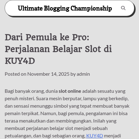
Skip
Ultimate Blogging Championship
to
content
Dari Pemula ke Pro:
Perjalanan Belajar Slot di
KUY4D
Posted on
November 14, 2025
by
admin
Bagi banyak orang, dunia
slot online
adalah sesuatu yang
penuh misteri. Suara mesin berputar, lampu yang berkedip,
dan sensasi menunggu simbol yang tepat membuat banyak
pemain terpikat. Namun, bagi pemula, pengalaman ini bisa
terasa menakutkan dan membingungkan. Inilah yang
membuat perjalanan belajar slot menjadi sebuah
petualangan, dan bagi sebagian orang,
KUY4D
menjadi