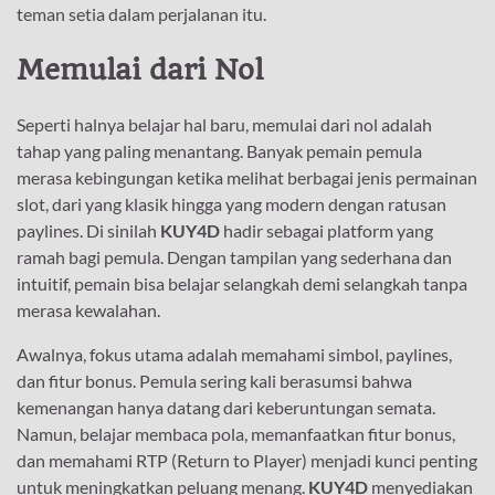
teman setia dalam perjalanan itu.
Memulai dari Nol
Seperti halnya belajar hal baru, memulai dari nol adalah
tahap yang paling menantang. Banyak pemain pemula
merasa kebingungan ketika melihat berbagai jenis permainan
slot, dari yang klasik hingga yang modern dengan ratusan
paylines. Di sinilah
KUY4D
hadir sebagai platform yang
ramah bagi pemula. Dengan tampilan yang sederhana dan
intuitif, pemain bisa belajar selangkah demi selangkah tanpa
merasa kewalahan.
Awalnya, fokus utama adalah memahami simbol, paylines,
dan fitur bonus. Pemula sering kali berasumsi bahwa
kemenangan hanya datang dari keberuntungan semata.
Namun, belajar membaca pola, memanfaatkan fitur bonus,
dan memahami RTP (Return to Player) menjadi kunci penting
untuk meningkatkan peluang menang.
KUY4D
menyediakan