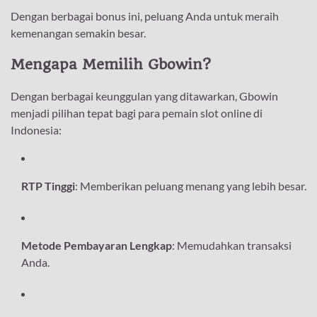
Dengan berbagai bonus ini, peluang Anda untuk meraih
kemenangan semakin besar.
Mengapa Memilih Gbowin?
Dengan berbagai keunggulan yang ditawarkan, Gbowin
menjadi pilihan tepat bagi para pemain slot online di
Indonesia:
RTP Tinggi
:
Memberikan peluang menang yang lebih besar.
Metode Pembayaran Lengkap
:
Memudahkan transaksi
Anda.