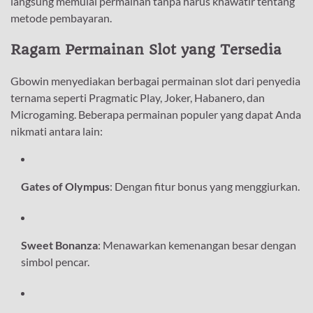
langsung memulai permainan tanpa harus khawatir tentang
metode pembayaran.
Ragam Permainan Slot yang Tersedia
Gbowin menyediakan berbagai permainan slot dari penyedia
ternama seperti Pragmatic Play, Joker, Habanero, dan
Microgaming.
Beberapa permainan populer yang dapat Anda
nikmati antara lain:​
Gates of Olympus
:
Dengan fitur bonus yang menggiurkan.
Sweet Bonanza
:
Menawarkan kemenangan besar dengan
simbol pencar.