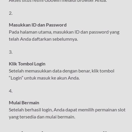
Masukkan ID dan Password
Pada halaman utama, masukkan ID dan password yang
telah Anda daftarkan sebelumnya.
Klik Tombol Login
Setelah memasukkan data dengan benar, klik tombol
“Login” untuk masuk ke akun Anda.
Mulai Bermain
Setelah berhasil login, Anda dapat memilih permainan slot
yang tersedia dan mulai bermain.