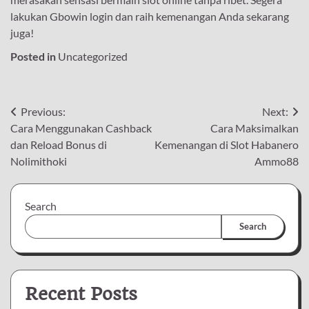
lakukan Gbowin login dan raih kemenangan Anda sekarang
juga!
Posted in
Uncategorized
Post
Previous:
Next:
Cara Menggunakan Cashback
Cara Maksimalkan
navigation
dan Reload Bonus di
Kemenangan di Slot Habanero
Nolimithoki
Ammo88
Search
Search
Recent Posts