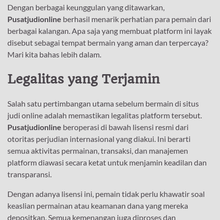
Dengan berbagai keunggulan yang ditawarkan,
Pusatjudionline
berhasil menarik perhatian para pemain dari
berbagai kalangan. Apa saja yang membuat platform ini layak
disebut sebagai tempat bermain yang aman dan terpercaya?
Mari kita bahas lebih dalam.
Legalitas yang Terjamin
Salah satu pertimbangan utama sebelum bermain di situs
judi online adalah memastikan legalitas platform tersebut.
Pusatjudionline
beroperasi di bawah lisensi resmi dari
otoritas perjudian internasional yang diakui. Ini berarti
semua aktivitas permainan, transaksi, dan manajemen
platform diawasi secara ketat untuk menjamin keadilan dan
transparansi.
Dengan adanya lisensi ini, pemain tidak perlu khawatir soal
keaslian permainan atau keamanan dana yang mereka
depositkan. Semua kemenangan juga diproses dan